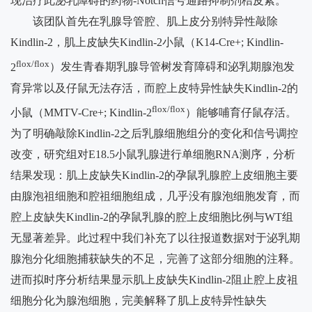
现治疗此泌乳障碍的药物
-Notch
信号通路抑制剂桔皮素。
流
该团队首先在乳腺导管腔、肌上皮分别特异性敲除
Kindlin-2
，肌上皮缺失
Kindlin-2
小鼠（
K14-Cre+; Kindlin-
院
flox/flox
2
）发生青春期乳腺导管树发育障碍和泌乳期腺泡发
内
育异常以及仔鼠无法存活，而腔上皮特异性缺失
Kindlin-2
的
信
flox/flox
小鼠（
MMTV-Cre+; Kindlin-2
）能够哺育仔鼠存活。
息
为了明确敲除
Kindlin-2
之后乳腺细胞组分的变化和信号调控
改变，研究组对
E18.5
小鼠乳腺进行单细胞
RNA
测序，分析
人
结果发现：肌上皮缺失
Kindlin-2
的孕鼠乳腺腔上皮细胞主要
才
由腺泡祖细胞和腔祖细胞组成，几乎没有腺泡细胞发育，而
招
腔上皮缺失
Kindlin-2
的孕鼠乳腺的腔上皮细胞比例与
WT
组
无显著差异。此过程中我们补充了以往报道数据对于泌乳期
聘
腺泡分化细胞捕获缺失的不足，完善了这部分细胞的注释。
联
进而拟时序分析结果显示肌上皮缺失
Kindlin-2
阻止腔上皮祖
系
细胞分化为腺泡细胞，完美解释了肌上皮特异性缺失