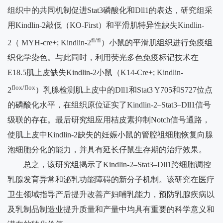
组织中的共同机制促进
Stat3
磷酸化和
Dll1
的表达，研究组采
用
Kindlin-2
敲低（
KO-First
）和平滑肌特异性缺失
Kindlin-
fl/fl
2
（
MYH-cre+; Kindlin-2
）小鼠的平滑肌组织进行免疫组
织化学染色。与此同时，利用荧光多色免疫标记技术在
E18.5
肌上皮缺失
Kindlin-2
小鼠（
K14-Cre+; Kindlin-
flox/flox
2
）乳腺检测肌上皮中的
Dll1
和
Stat3 Y705
和
S727
位点
的磷酸化水平，在组织原位证实了
Kindlin-2–Stat3–Dll1
信号
级联的存在。最后研究组应用桔皮素抑制
Notch
信号通路，
使肌上皮中
Kindlin-2
缺失的妊娠小鼠的管腔祖细胞恢复向腺
泡细胞分化的能力，并具有延长仔鼠生存期的治疗效果。
总之，该研究组揭示了
Kindlin-2–Stat3–Dll1
跨细胞调控
乳腺发育异常和泌乳功能障碍的新分子机制。该研究在医疗
卫生领域指导产后提升改善产妇哺乳能力，预防乳腺疾病以
及乳制品制造业提升质量和产量中均具有重要的科学意义和