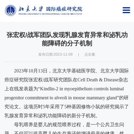
首
页
张宏权/战军团队发现乳腺发育异常和泌乳功
研
能障碍的分子机制
究
发布日期:2023-11-09
|
点击量:
院
2023
年
10
月
13
日，北京大学基础医学院、北京大学国际
概
癌症研究院张宏权
/
战军研究团队在
Cell Death & Disease
杂志
况
上在线发表题为“
Kindlin-2 in myoepithelium controls luminal
师
progenitor commitment to alveoli in mouse mammary gland
”的研
究论文。这项历时
5
年采用了
5
种基因修饰小鼠的研究揭示了
资
乳腺发育异常和泌乳功能障碍的新分子机制。
队
母乳喂养是婴儿的规范喂养过程，是一个公共卫生问
伍
题，不但可以提高婴儿的生存率还能增进母亲的健康。然