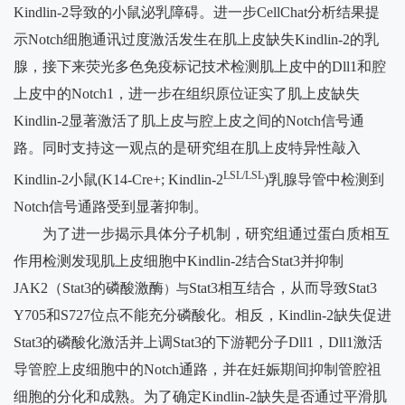
Kindlin-2
导致的小鼠泌乳障碍。进一步
CellChat
分析结果提
我
示
Notch
细胞通讯过度激活发生在肌上皮缺失
Kindlin-2
的乳
们
腺，接下来荧光多色免疫标记技术检测肌上皮中的
Dll1
和腔
上皮中的
Notch1
，进一步在组织原位证实了肌上皮缺失
Kindlin-2
显著激活了肌上皮与腔上皮之间的
Notch
信号通
路。同时支持这一观点的是研究组在肌上皮特异性敲入
LSL/LSL
Kindlin-2
小鼠
(
K14-Cre+; Kindlin-2
)
乳腺导管中检测到
Notch
信号通路受到显著抑制。
为了进一步揭示具体分子机制，研究组通过蛋白质相互
作用检测发现肌上皮细胞中
Kindlin-2
结合
Stat3
并抑制
JAK2
（
Stat3
的磷酸激酶
Stat3
相互结合，从而导致
Stat3
）
与
Y705
和
S727
位点不能充分磷酸化。相反，
Kindlin-2
缺失促进
Stat3
的磷酸化激活并上调
Stat3
的下游靶分子
Dll1
，
Dll1
激活
导管腔上皮细胞中的
Notch
通路，并在妊娠期间抑制管腔祖
细胞的分化和成熟。为了确定
Kindlin-2
缺失是否通过平滑肌