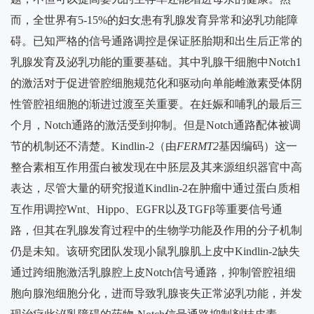
而，全世界有
5-15%
的妇女患有乳腺发育异常和泌乳功能障
科
碍。已知严格的信号通路调控是保证胚胎期和出生后正常的
学
乳腺发育及泌乳功能的重要基础。其中乳腺干细胞中
Notch1
研
的激活对于促进管腔细胞规范化和驱动向单能雌激素受体阴
性管腔祖细胞的渐进过渡至关重要。在妊娠和哺乳的最后三
究
个月，
Notch
通路的激活受到抑制。但是
Notch
通路配体被调
人
节的机制还不清楚。
Kindlin-2
（由
FERMT2
基因编码）这一
才
整合素相互作用蛋白被发现在中胚层及其来源组织器官中高
表达，尽管大量的研究报道
Kindlin-2
在肿瘤中通过蛋白质相
培
互作用调控
Wnt
、
Hippo
、
EGFR
以及
TGF
β等重要信号通
养
路，但其在乳腺发育过程中的生物学功能及作用的分子机制
合
仍是未知。该研究团队发现小鼠乳腺肌上皮中
Kindlin-2
缺失
通过跨细胞激活乳腺腔上皮
Notch
信号通路，抑制管腔祖细
作
胞向腺泡细胞分化，进而导致乳腺丧失正常泌乳功能，并发
交