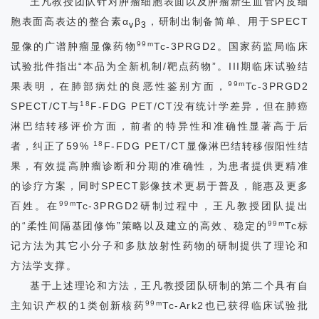
王凡教授团队针对肿瘤细胞表面以及肿瘤新生血管内皮细
流
胞表面高表达的整合素α
β
，研制出制备简单、用于SPECT
v
3
99m
显像的广谱肿瘤显像药物
Tc-3PRGD2。国家药监局临床
院
试验批件指出“本品为全新机制/靶点药物”。III期临床试验结
内
99m
果表明，在肺部病灶的良恶性鉴别方面，
Tc-3PRGD2
18
SPECT/CT与
F-FDG PET/CT没有统计学差异，但在肺癌
信
淋巴结转移评价方面，前者的特异性和准确性显著高于后
息
18
者，纠正了59%
F-FDG PET/CT显像淋巴结转移假阳性结
人
果，有效提高肿瘤诊断和分期的准确性，为患者提供更精准
的诊疗方案，同时SPECT影像技术更易于普及，能惠及更多
才
99m
百姓。在
Tc-3PRGD2研制过程中，王凡教授团队提出
招
99m
的“柔性间隔基团修饰”策略以及建立的高效、稳定的
Tc标
记方法为其它小分子和多肽放射性药物的研制提供了理论和
聘
方法学支撑。
联
基于上述理论和方法，王凡教授团队研制的第二个具有自
99m
主知识产权的1类创新核药
Tc-Ark2也已获得临床试验批
系