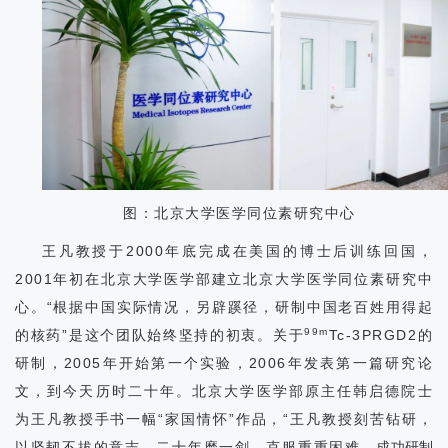
图：北京大学医学同位素研究中心
王凡教授于
2000
年底完成在美国的博士后训练回国，
2001年初在北京大学医学部建立北京大学医学同位素研究中
心。
“根据中国实际情况，另辟蹊径，研制中国老百姓用得起
99m
的核药”是这个团队始终坚持的初衷。关于
Tc-3PRGD2
的
研制，2005年
开始
第一个实验，
2006
年发表第一篇研究论
文，到今天历时二十年。
北京大学医学部原主任韩启德院士
为王凡教授手书一幅“家国情怀”作品，“王凡教授刻苦钻研，
以坚韧不拔的意志，二十年磨一剑，克服重重困难，
成功研制