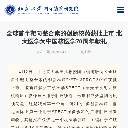
首
页
全球首个靶向整合素的创新核药获批上市 北
研
大医学为中国核医学70周年献礼
究
发布日期:2026-04-02
|
点击量:
院
概
4月2日，由北京大学王凡教授团队领衔研制的全球
99m
首个靶向整合素的创新核药
Tc-3PRGD2正式获批
况
上市。该新药解决了核医学SPECT（单光子发射计算
师
机断层）影像技术用于肿瘤诊断、分期和疗效监测的瓶
资
颈问题。这是我国第一个自主研制的1类创新核药，也
是国际上第一个用于SPECT显像诊断的广谱肿瘤显像
队
药物，其意义不仅仅是一个核医学新药，关键在于打破
伍
了过去近30年间美国主导的核医学肿瘤显像诊断只有