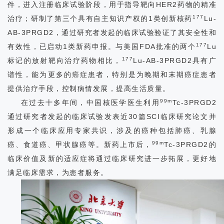
件，进入注册临床试验阶段，用于指导靶向HER2药物的精准
我
177
治疗；研制了第三个具有自主知识产权的1类创新核药
Lu-
们
AB-3PRGD2，通过研究者发起的临床试验验证了其安全性和
177
有效性，已启动1类新药申报。与美国FDA批准的两个
Lu
177
标记的放射靶向治疗药物相比，
Lu-AB-3PRGD2具有广
谱性，能为更多的癌症患者，特别是为晚期和末期癌症患者
提供治疗手段，控制病情发展，提高生活质量。
99m
在过去十多年间，中国核医学医生利用
Tc-3PRGD2
通过研究者发起的临床试验发表近30篇SCI临床研究论文并
形成一个临床应用专家共识，涉及的癌种包括肺癌、乳腺
99m
癌、食道癌、甲状腺癌等。新药上市后，
Tc-3PRGD2的
临床价值及新的适应症将通过临床研究进一步拓展，更好地
满足临床需求，为患者服务。