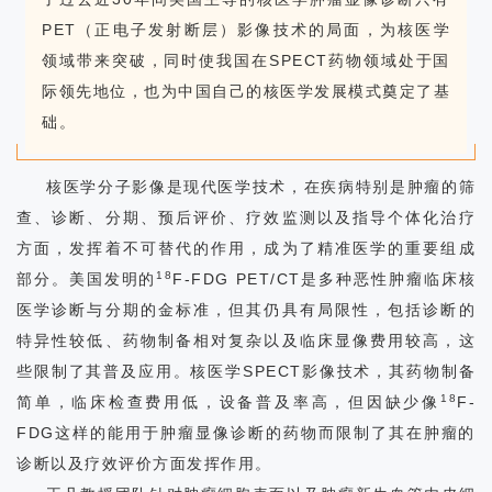
PET（正电子发射断层）影像技术的局面，为核医学
科
领域带来突破，同时使我国在SPECT药物领域处于国
学
际领先地位，也为中国自己的核医学发展模式奠定了基
础。
研
究
核医学分子影像是现代医学技术，在疾病特别是肿瘤的筛
人
查、诊断、分期、预后评价、疗效监测以及指导个体化治疗
方面，发挥着不可替代的作用，成为了精准医学的重要组成
才
18
部分。美国发明的
F-FDG PET/CT是多种恶性肿瘤临床核
培
医学诊断与分期的金标准，但其仍具有局限性，包括诊断的
特异性较低、药物制备相对复杂以及临床显像费用较高，这
养
些限制了其普及应用。核医学SPECT影像技术，其药物制备
合
18
简单，临床检查费用低，设备普及率高，但因缺少像
F-
FDG这样的能用于肿瘤显像诊断的药物而限制了其在肿瘤的
作
诊断以及疗效评价方面发挥作用。
交