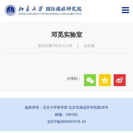
首
页
邓觅实验室
研
发布日期:2022-11-10
|
点击量:
究
院
概
分享到：
况
师
资
版权所有：北京大学医学部 北京市海淀区学院路38号
邮编：100191
队
京ICP备05065075号-19
伍